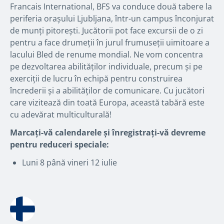
Francais International, BFS va conduce două tabere la
periferia orașului Ljubljana, într-un campus înconjurat
de munți pitorești. Jucătorii pot face excursii de o zi
pentru a face drumeții în jurul frumuseții uimitoare a
lacului Bled de renume mondial. Ne vom concentra
pe dezvoltarea abilităților individuale, precum și pe
exerciții de lucru în echipă pentru construirea
încrederii și a abilităților de comunicare. Cu jucători
care vizitează din toată Europa, această tabără este
cu adevărat multiculturală!
Marcați-vă calendarele și înregistrați-vă devreme
pentru reduceri speciale:
Luni 8 până vineri 12 iulie