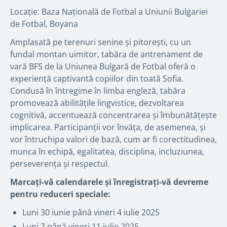
Locație: Baza Națională de Fotbal a Uniunii Bulgariei
de Fotbal, Boyana
Amplasată pe terenuri senine și pitorești, cu un
fundal montan uimitor, tabăra de antrenament de
vară BFS de la Uniunea Bulgară de Fotbal oferă o
experiență captivantă copiilor din toată Sofia.
Condusă în întregime în limba engleză, tabăra
promovează abilitățile lingvistice, dezvoltarea
cognitivă, accentuează concentrarea și îmbunătățește
implicarea. Participanții vor învăța, de asemenea, și
vor întruchipa valori de bază, cum ar fi corectitudinea,
munca în echipă, egalitatea, disciplina, incluziunea,
perseverența și respectul.
Marcați-vă calendarele și înregistrați-vă devreme
pentru reduceri speciale:
Luni 30 iunie până vineri 4 iulie 2025
Luni 7 până vineri 11 iulie 2025